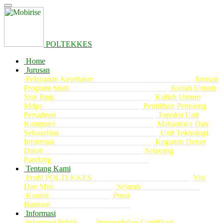
POLTEKKES
Home
Jurusan
Pelayanan Kesehatan
Jurusan
Program Studi
Kuliah Umum
Sjsn Bpjs
Kuliah Umum
Mdgs
Pemilihan Penolong
Persalinan
Tupoksi Unit
Komputer
Mahasiswa Dan
Seksualitas
Unit Teknologi
Informasi
Kegiatan Donor
Darah
Selayang
Pandang
Tentang Kami
Profil POLTEKKES
Visi
Dan Misi
Sejarah
Kontak
Pusat
Bantuan
Informasi
Informasi Publik
Pengendalian Gratifikasi