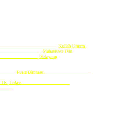
um Sjsn Bpjs
Kuliah Umum
 Komputer
Mahasiswa Dan
or Darah
Selayang
ak
Pusat Bantuan
TTK
Loker
ar