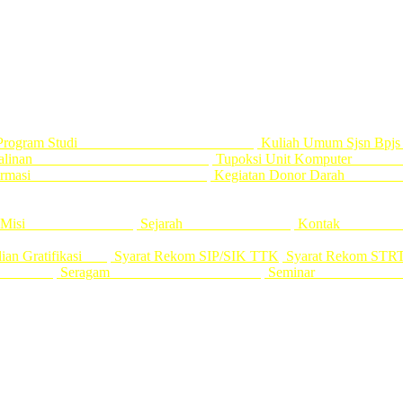
usan Program Studi
Kuliah Um
nolong Persalinan
Tupoksi Unit
nologi Informasi
Kegiatan Don
i Dan Misi
Sejarah
Kont
lian Gratifikasi
Syarat Rekom SIP/SIK TTK
Syarat Rekom STR
19
Seragam
Semin